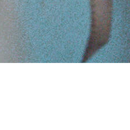
Il
luogo perfetto
per un
evento
indimenticabile
Create il vostro evento: il salone di Palazzo Priuli vi aspetta!
Il salone di Palazzo Priuli è a vostra
disposizione per
organizzare: