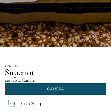
CAMERA
Superior
con vista Canale
CAMERA
Circa 20mq